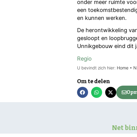
onder meer ruimte voor
een toekomstbestendig
en kunnen werken.
De herontwikkeling van
gesloopt en loopbrugge
Unnikgebouw eind dit j
Regio
U bevindt zich hier:
Home
•
N
Om te delen
Opm
Net bi
‘Grotere n