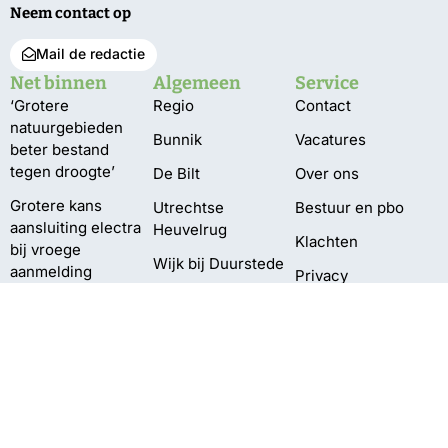
Neem contact op
Mail de redactie
Net binnen
Algemeen
Service
‘Grotere
Regio
Contact
natuurgebieden
Bunnik
Vacatures
beter bestand
tegen droogte’
De Bilt
Over ons
Grotere kans
Utrechtse
Bestuur en pbo
aansluiting electra
Heuvelrug
Klachten
bij vroege
Wijk bij Duurstede
aanmelding
Privacy
Zeist
Tentoonstelling
Limes
neergestreken in
Dorestad
Oekraïense
kinderen vieren