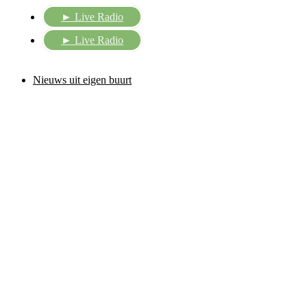
► Live Radio
► Live Radio
Nieuws uit eigen buurt