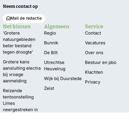
Neem contact op
Mail de redactie
Net binnen
Algemeen
Service
‘Grotere
Regio
Contact
natuurgebieden
Bunnik
Vacatures
beter bestand
tegen droogte’
De Bilt
Over ons
Grotere kans
Utrechtse
Bestuur en pbo
aansluiting electra
Heuvelrug
Klachten
bij vroege
Wijk bij Duurstede
aanmelding
Privacy
Zeist
Reizende
tentoonstelling
Limes
neergestreken in
Dorestad
Oekraïense