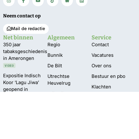
Neem contact op
Mail de redactie
Net binnen
Algemeen
Service
350 jaar
Regio
Contact
tabaksgeschiedenis
Bunnik
Vacatures
in Amerongen
De Bilt
Over ons
VIDEO
Expositie Indisch
Utrechtse
Bestuur en pbo
Koor ‘Lagu Jiwa’
Heuvelrug
Klachten
geopend in
Wijk bij Duurstede
gemeentehuis
Privacy
Zeist
Pompen verplaatst
vanwege te lage
waterstand
Delen Amelisweerd
afgesloten