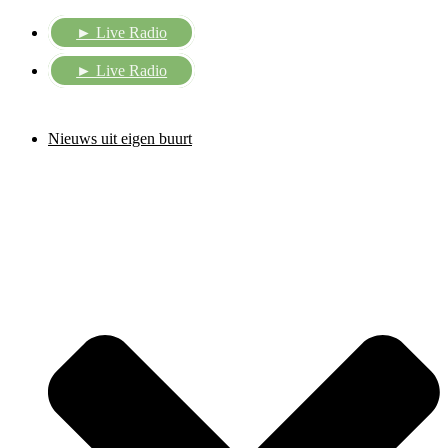
Ga
► Live Radio
naar
de
inhoud
► Live Radio
Nieuws uit eigen buurt