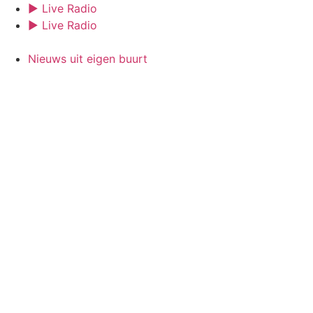
Ga
► Live Radio
naar
► Live Radio
de
inhoud
Nieuws uit eigen buurt