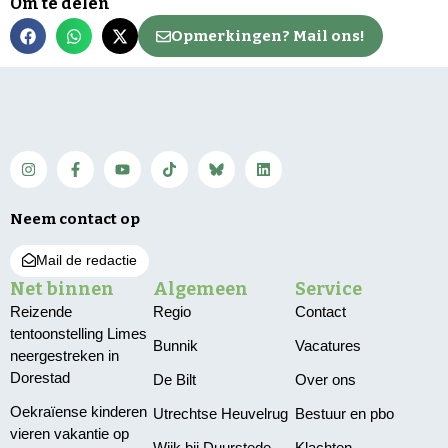
Om te delen
Opmerkingen? Mail ons!
Neem contact op
Mail de redactie
Net binnen
Algemeen
Service
Reizende
Regio
Contact
tentoonstelling Limes
Bunnik
Vacatures
neergestreken in
Dorestad
De Bilt
Over ons
Oekraïense kinderen
Utrechtse Heuvelrug
Bestuur en pbo
vieren vakantie op
Wijk bij Duurstede
Klachten