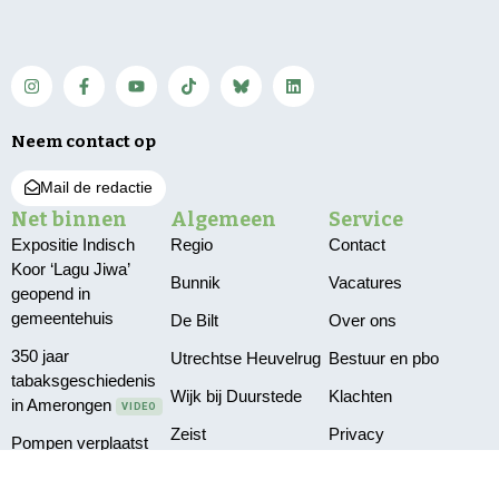
Neem contact op
Mail de redactie
Net binnen
Algemeen
Service
Expositie Indisch
Regio
Contact
Koor ‘Lagu Jiwa’
Bunnik
Vacatures
geopend in
gemeentehuis
De Bilt
Over ons
350 jaar
Utrechtse Heuvelrug
Bestuur en pbo
tabaksgeschiedenis
Wijk bij Duurstede
Klachten
in Amerongen
VIDEO
Zeist
Privacy
Pompen verplaatst
vanwege te lage
waterstand