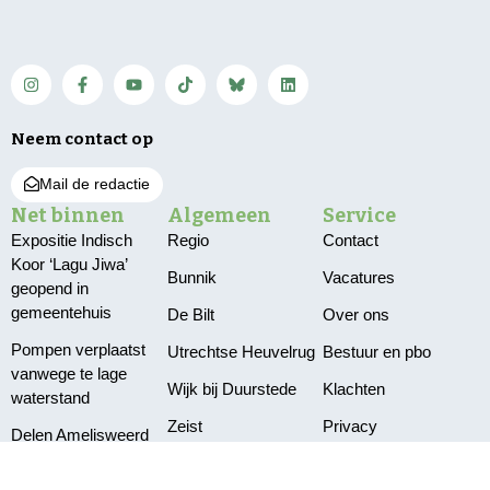
Neem contact op
Mail de redactie
Net binnen
Algemeen
Service
Expositie Indisch
Regio
Contact
Koor ‘Lagu Jiwa’
Bunnik
Vacatures
geopend in
gemeentehuis
De Bilt
Over ons
Pompen verplaatst
Utrechtse Heuvelrug
Bestuur en pbo
vanwege te lage
Wijk bij Duurstede
Klachten
waterstand
Zeist
Privacy
Delen Amelisweerd
afgesloten vanwege
vallende takken