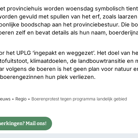
 het provinciehuis worden woensdag symbolisch tien
rden gevuld met spullen van het erf, zoals laarzen 
oonlijke boodschap aan het provinciebestuur. Die 
ren zelf en bevat details als hun naam, boerderijn
or het UPLG ‘ingepakt en weggezet’. Het doel van he
tofuitstoot, klimaatdoelen, de landbouwtransitie en
r volgens de boeren is het geen plan voor natuur 
 boerengezinnen hun plek verliezen.
ieuws
•
Regio
•
Boerenprotest tegen programma landelijk gebied
rkingen? Mail ons!