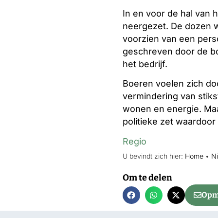
In en voor de hal van
neergezet. De dozen wo
voorzien van een pers
geschreven door de boe
het bedrijf.
Boeren voelen zich do
vermindering van stiks
wonen en energie. Maa
politieke zet waardoor
Regio
U bevindt zich hier:
Home
•
N
Om te delen
Opme