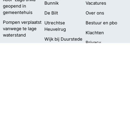
Bunnik
Vacatures
geopend in
gemeentehuis
De Bilt
Over ons
Pompen verplaatst
Utrechtse
Bestuur en pbo
vanwege te lage
Heuvelrug
Klachten
waterstand
Wijk bij Duurstede
Privacy
Delen Amelisweerd
Zeist
afgesloten
vanwege vallende
takken
Meting:
‘Gescheiden
inzameling PMD
kan beter’
©2026 Omroep Zout | All Rights Reserved | Gemaakt door
Websitetoday.nl