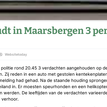
oudt in Maarsbergen 3 p
Websitetoday
politie rond 20.45 3 verdachten aangehouden op de 
. Zij reden in een auto met gestolen kentekenplaten
melding had gehad. Na de staande houding sprongen
iland in. Er moesten speurhonden en een helikopte
n werden. De leeftijden van de verdachten varieerd
r verhoor.