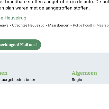
t brandbare stoffen aangetroffen in de auto. De pol
an plan waren met de aangetroffen stoffen.
se Heuvelrug
ieuws
•
Utrechtse Heuvelrug
•
Maarsbergen
•
Politie houdt in Maars
rkingen? Mail ons!
nen
Algemeen
atuurgebieden beter
Regio
gen droogte’
Bunnik
s aansluiting electra bij
De Bilt
nmelding
Utrechtse Heuvelru