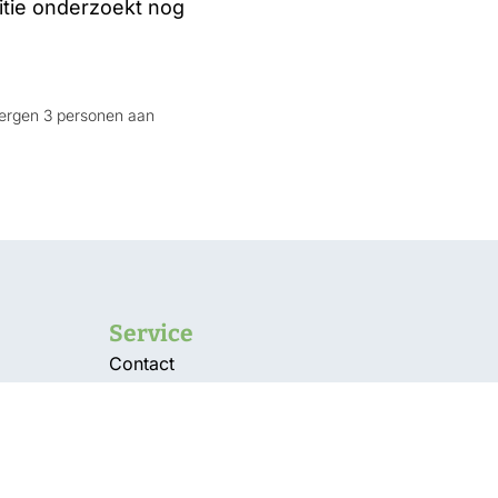
itie onderzoekt nog
bergen 3 personen aan
Service
Contact
Vacatures
Over ons
g
Bestuur en pbo