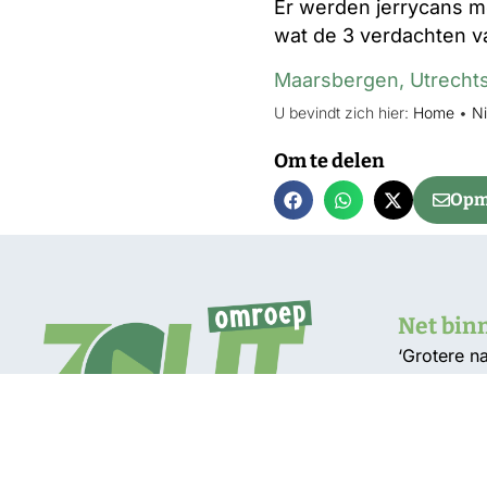
Er werden jerrycans me
wat de 3 verdachten v
Maarsbergen
,
Utrecht
U bevindt zich hier:
Home
•
N
Om te delen
Opme
Net bin
‘Grotere n
bestand te
Grotere kan
vroege aa