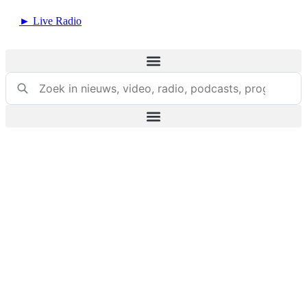
Ga
► Live Radio
naar
de
inhoud