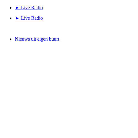
Ga
► Live Radio
naar
► Live Radio
de
inhoud
Nieuws uit eigen buurt