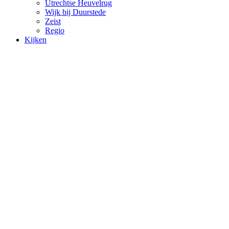
Utrechtse Heuvelrug
Wijk bij Duurstede
Zeist
Regio
Kijken