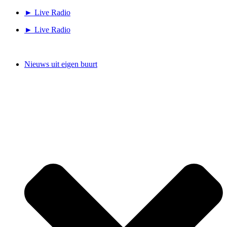
Ga
► Live Radio
naar
► Live Radio
de
inhoud
Nieuws uit eigen buurt