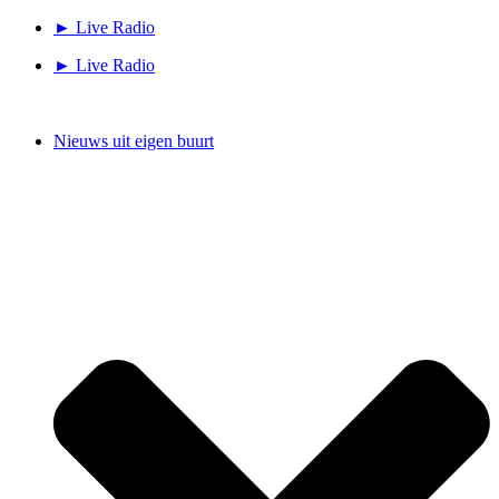
Ga
► Live Radio
naar
► Live Radio
de
inhoud
Nieuws uit eigen buurt