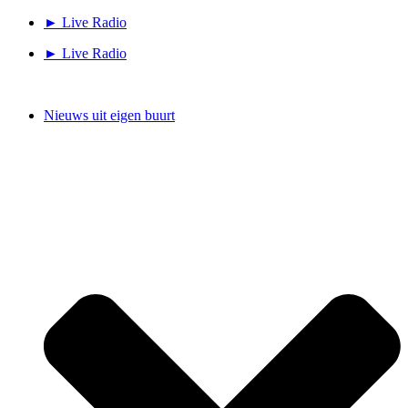
Ga
► Live Radio
naar
► Live Radio
de
inhoud
Nieuws uit eigen buurt