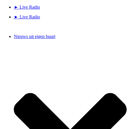
Ga
► Live Radio
naar
► Live Radio
de
inhoud
Nieuws uit eigen buurt