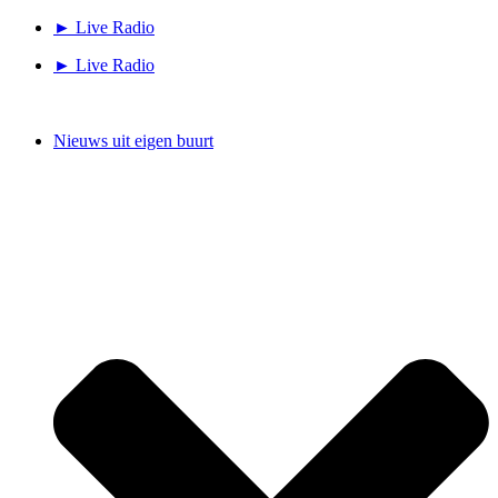
Ga
► Live Radio
naar
► Live Radio
de
inhoud
Nieuws uit eigen buurt