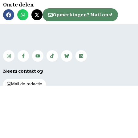
Om te delen
Opmerkingen? Mail ons!
Neem contact op
Mail de redactie
Net binnen
Algemeen
Service
Expositie Indisch
Regio
Contact
Koor ‘Lagu Jiwa’
Bunnik
Vacatures
geopend in
gemeentehuis
De Bilt
Over ons
350 jaar
Utrechtse Heuvelrug
Bestuur en pbo
tabaksgeschiedenis