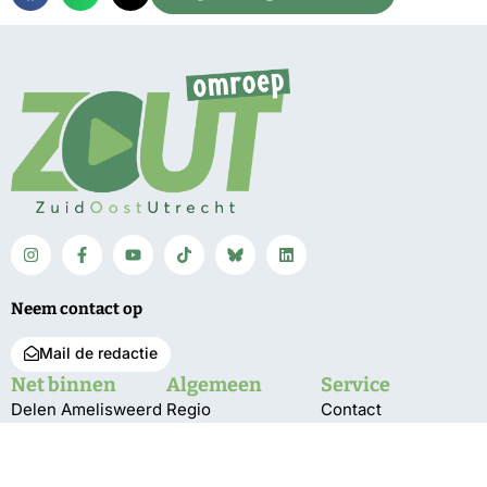
Neem contact op
Mail de redactie
Net binnen
Algemeen
Service
Delen Amelisweerd
Regio
Contact
afgesloten
Bunnik
Vacatures
vanwege vallende
takken
De Bilt
Over ons