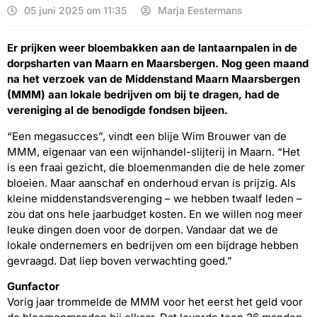
05 juni 2025 om 11:35
Marja Eestermans
Er prijken weer bloembakken aan de lantaarnpalen in de
dorpsharten van Maarn en Maarsbergen. Nog geen maand
na het verzoek van de Middenstand Maarn Maarsbergen
(MMM) aan lokale bedrijven om bij te dragen, had de
vereniging al de benodigde fondsen bijeen.
“Een megasucces”, vindt een blije Wim Brouwer van de
MMM, eigenaar van een wijnhandel-slijterij in Maarn. “Het
is een fraai gezicht, die bloemenmanden die de hele zomer
bloeien. Maar aanschaf en onderhoud ervan is prijzig. Als
kleine middenstandsverenging – we hebben twaalf leden –
zou dat ons hele jaarbudget kosten. En we willen nog meer
leuke dingen doen voor de dorpen. Vandaar dat we de
lokale ondernemers en bedrijven om een bijdrage hebben
gevraagd. Dat liep boven verwachting goed.”
Gunfactor
Vorig jaar trommelde de MMM voor het eerst het geld voor