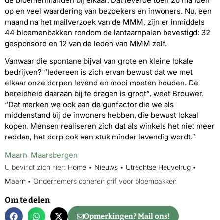
de bloemenmanden bij elkaar. Dat leverde toen 26 manden
op en veel waardering van bezoekers en inwoners. Nu, een
maand na het mailverzoek van de MMM, zijn er inmiddels
44 bloemenbakken rondom de lantaarnpalen bevestigd: 32
gesponsord en 12 van de leden van MMM zelf.
Vanwaar die spontane bijval van grote en kleine lokale
bedrijven? “Iedereen is zich ervan bewust dat we met
elkaar onze dorpen levend en mooi moeten houden. De
bereidheid daaraan bij te dragen is groot”, weet Brouwer.
“Dat merken we ook aan de gunfactor die we als
middenstand bij de inwoners hebben, die bewust lokaal
kopen. Mensen realiseren zich dat als winkels het niet meer
redden, het dorp ook een stuk minder levendig wordt.”
Maarn
,
Maarsbergen
U bevindt zich hier:
Home
•
Nieuws
•
Utrechtse Heuvelrug
•
Maarn
•
Ondernemers doneren grif voor bloembakken
Om te delen
Opmerkingen? Mail ons!