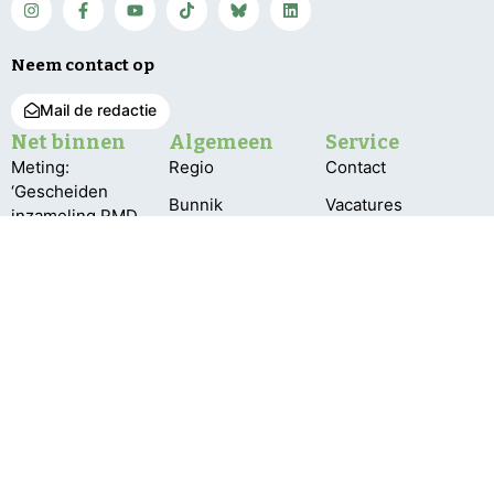
Neem contact op
Mail de redactie
Net binnen
Algemeen
Service
Meting:
Regio
Contact
‘Gescheiden
Bunnik
Vacatures
inzameling PMD
kan beter’
De Bilt
Over ons
‘Grotere
Utrechtse
Bestuur en pbo
natuurgebieden
Heuvelrug
Klachten
beter bestand
Wijk bij Duurstede
tegen droogte’
Privacy
Zeist
Grotere kans
aansluiting electra
bij vroege
aanmelding