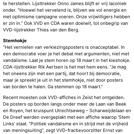
te herstellen. Lijsttrekker Onno James blijft er vrij laconiek
onder. “Hoewel het vervelend is, blijven we vol energie en
met optimisme campagne voeren. Onze vrijwilligers hebben
er zin in.” Ook VVD en CDA waren doelwit, tot onbegrip van
VVD-lijstrekker Thies van den Berg.
Stemhokje
“Het vernielen van verkiezingsposters is onacceptabel. In
een democratie voer je het debat met argumenten, niet met
vandalisme. Laat je stem horen op 18 maart in het kieshokje.
CDA-lijsttrekker Rik Aertsen is het met hem eens. “Je mag
het oneens zijn met een partij, dat hoort bij democratie,
maar je spreekt je uit in het stemhokje, niet door posters
van borden te halen. Ga stemmen op 18 maart.”
Recent moesten ook VVD-affiches in Zeist het ontgelden.
De posters op borden langs onder meer de Laan van Beek
en Royen, het kruispunt Utrechtseweg – Scharweijdelaan en
De Dreef werden overgeplakt met een affiche waarop ‘Stem
Links’ staat. “Politiek vandalisme en in strijd met de vrijheid
van meningsuiting”, zegt VVD-fractievoorzitter Ernst van