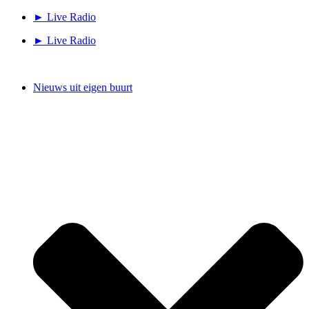
Ga
► Live Radio
naar
► Live Radio
de
inhoud
Nieuws uit eigen buurt