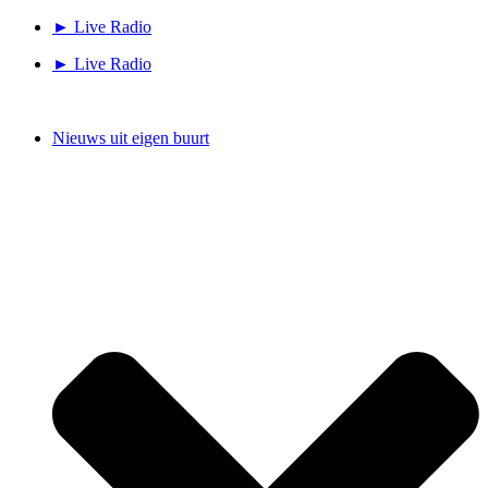
Ga
► Live Radio
naar
► Live Radio
de
inhoud
Nieuws uit eigen buurt