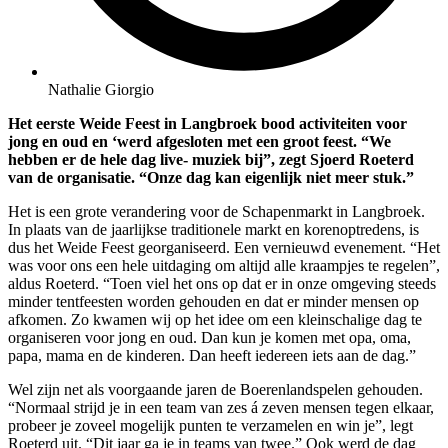
Nathalie Giorgio
Het eerste Weide Feest in Langbroek bood activiteiten voor
jong en oud en ‘werd afgesloten met een groot feest. “We
hebben er de hele dag live- muziek bij”, zegt Sjoerd Roeterd
van de organisatie. “Onze dag kan eigenlijk niet meer stuk.”
Het is een grote verandering voor de Schapenmarkt in Langbroek.
In plaats van de jaarlijkse traditionele markt en korenoptredens, is
dus het Weide Feest georganiseerd. Een vernieuwd evenement. “Het
was voor ons een hele uitdaging om altijd alle kraampjes te regelen”,
aldus Roeterd. “Toen viel het ons op dat er in onze omgeving steeds
minder tentfeesten worden gehouden en dat er minder mensen op
afkomen. Zo kwamen wij op het idee om een kleinschalige dag te
organiseren voor jong en oud. Dan kun je komen met opa, oma,
papa, mama en de kinderen. Dan heeft iedereen iets aan de dag.”
Wel zijn net als voorgaande jaren de Boerenlandspelen gehouden.
“Normaal strijd je in een team van zes á zeven mensen tegen elkaar,
probeer je zoveel mogelijk punten te verzamelen en win je”, legt
Roeterd uit. “Dit jaar ga je in teams van twee.” Ook werd de dag