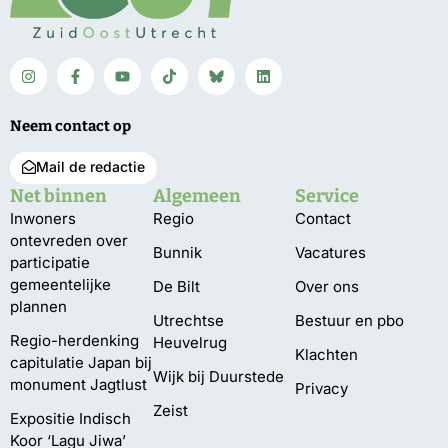
Neem contact op
Mail de redactie
Net binnen
Algemeen
Service
Inwoners
Regio
Contact
ontevreden over
Bunnik
Vacatures
participatie
gemeentelijke
De Bilt
Over ons
plannen
Utrechtse
Bestuur en pbo
Regio-herdenking
Heuvelrug
Klachten
capitulatie Japan bij
Wijk bij Duurstede
monument Jagtlust
Privacy
Zeist
Expositie Indisch
Koor ‘Lagu Jiwa’