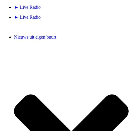
Ga
► Live Radio
naar
► Live Radio
de
inhoud
Nieuws uit eigen buurt