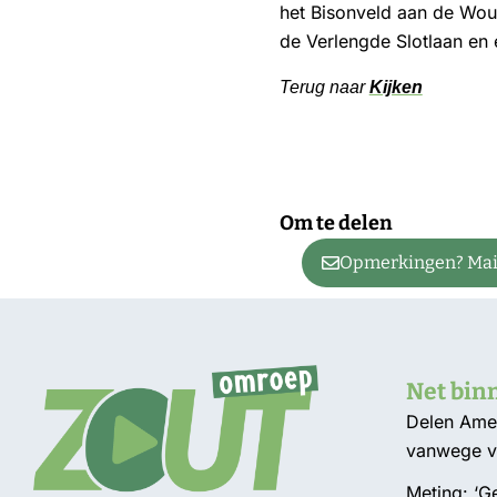
het Bisonveld aan de Woud
de Verlengde Slotlaan en 
Terug naar
Kijken
Om te delen
Opmerkingen? Mail
Net bin
Delen Amel
vanwege v
Meting: ‘