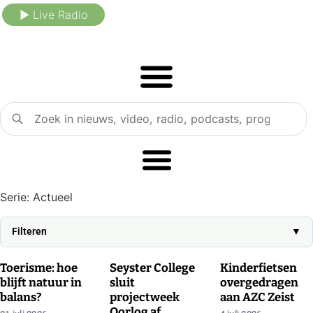
Ga
► Live Radio
naar
de
inhoud
Serie: Actueel
Filteren
▼
▶
▶
▶
Toerisme: hoe
Seyster College
Kinderfietsen
blijft natuur in
sluit
overgedragen
balans?
projectweek
aan AZC Zeist
Oorlog af