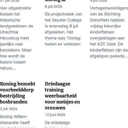
31 juli 2026
4 juli 2026
8 juli 2026
Van uitgestrekte
Vertegenwoordigers
bossen tot
De projectweek van
van de Stichting
historische
het Seyster College
Donorfiets hebben
landgoederen: de
is woensdag 8 juli
vrijdag kleurrijke
Utrechtse
afgesloten. Het
kinderfietsen
Heuvelrug trekt
thema was 'Oorlog:
overgedragen aan
jaarlijks veel
heden en verleden'.
het AZC Zeist. De
bezoekers. Maar
kinderfietsen zijn de
hoe wordt de
afgelopen periode…
balans tussen
natuur,…
▶
▶
Koning bezoekt
Driedaagse
voorbeelddorp
training
bestrijding
weerbaarheid
bosbranden
voor meisjes en
vrouwen
2 juli 2026
12 juni 2026
Koning Willem-
Alexander heeft
De driedelige