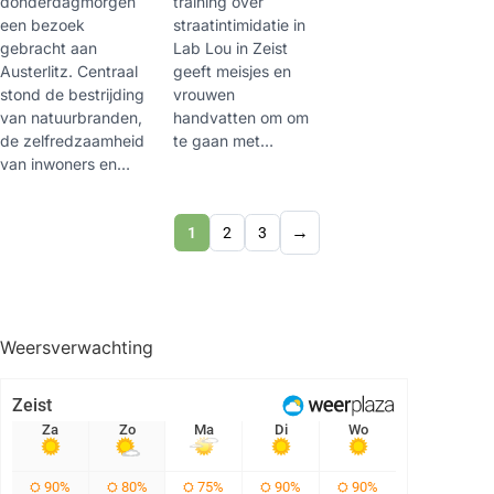
donderdagmorgen
training over
een bezoek
straatintimidatie in
gebracht aan
Lab Lou in Zeist
Austerlitz. Centraal
geeft meisjes en
stond de bestrijding
vrouwen
van natuurbranden,
handvatten om om
de zelfredzaamheid
te gaan met…
van inwoners en…
1
2
3
Weersverwachting