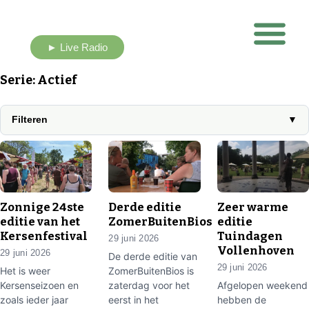
► Live Radio
Nieuws uit eigen buurt
Serie: Actief
Filteren
▼
▶
▶
▶
Zonnige 24ste
Derde editie
Zeer warme
editie van het
ZomerBuitenBios
editie
Kersenfestival
Tuindagen
29 juni 2026
Vollenhoven
29 juni 2026
De derde editie van
29 juni 2026
Het is weer
ZomerBuitenBios is
Kersenseizoen en
zaterdag voor het
Afgelopen weekend
zoals ieder jaar
eerst in het
hebben de