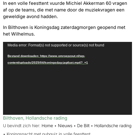
In een volle feesttent vuurde Michiel Akkerman 60 vragen
af op de teams, die met name door de muziekvragen een
geweldige avond hadden.
In Bilthoven is Koningsdag zaterdagmorgen geopend met
het Wilhelmus.
Videospeler
Media error: Format(s) not supported or source(s) not found
Bestand downloaden: https://www.omroepzout.nl/wp-
content/uploads/2025/04/koningsdag-jagtlust.mp4?_=1
Bilthoven
,
Hollandsche rading
U bevindt zich hier:
Home
•
Nieuws
•
De Bilt
•
Hollandsche rading
•
Koningsnacht met pubquiz in volle feesttent