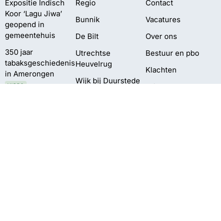
Expositie Indisch
Regio
Contact
Koor ‘Lagu Jiwa’
Bunnik
Vacatures
geopend in
gemeentehuis
De Bilt
Over ons
350 jaar
Utrechtse
Bestuur en pbo
tabaksgeschiedenis
Heuvelrug
Klachten
in Amerongen
Wijk bij Duurstede
Privacy
VIDEO
Zeist
Pompen verplaatst
vanwege te lage
waterstand
Delen Amelisweerd
afgesloten
vanwege vallende
takken
©2026 Omroep Zout | All Rights Reserved | Gemaakt door