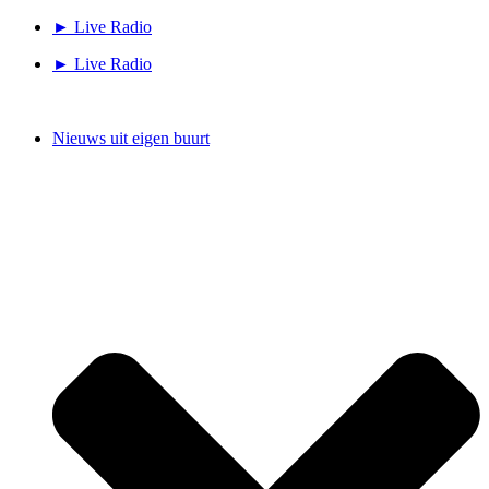
Ga
► Live Radio
naar
► Live Radio
de
inhoud
Nieuws uit eigen buurt