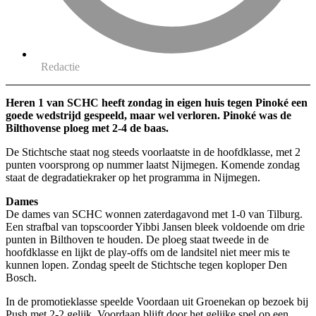
Redactie
Heren 1 van SCHC heeft zondag in eigen huis tegen Pinoké een
goede wedstrijd gespeeld, maar wel verloren. Pinoké was de
Bilthovense ploeg met 2-4 de baas.
De Stichtsche staat nog steeds voorlaatste in de hoofdklasse, met 2
punten voorsprong op nummer laatst Nijmegen. Komende zondag
staat de degradatiekraker op het programma in Nijmegen.
Dames
De dames van SCHC wonnen zaterdagavond met 1-0 van Tilburg.
Een strafbal van topscoorder Yibbi Jansen bleek voldoende om drie
punten in Bilthoven te houden. De ploeg staat tweede in de
hoofdklasse en lijkt de play-offs om de landsitel niet meer mis te
kunnen lopen. Zondag speelt de Stichtsche tegen koploper Den
Bosch.
In de promotieklasse speelde Voordaan uit Groenekan op bezoek bij
Push met 2-2 gelijk. Voordaan blijft door het gelijke spel op een