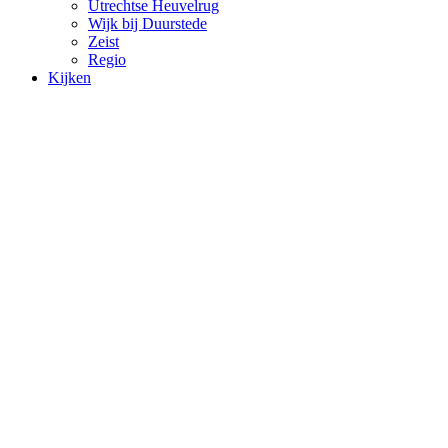
Utrechtse Heuvelrug
Wijk bij Duurstede
Zeist
Regio
Kijken