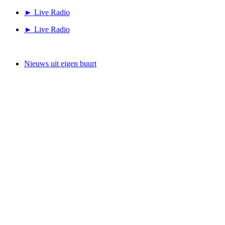
Ga
► Live Radio
naar
► Live Radio
de
inhoud
Nieuws uit eigen buurt