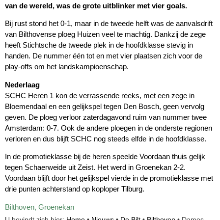
van de wereld, was de grote uitblinker met vier goals.
Bij rust stond het 0-1, maar in de tweede helft was de aanvalsdrift
van Bilthovense ploeg Huizen veel te machtig. Dankzij de zege
heeft Stichtsche de tweede plek in de hoofdklasse stevig in
handen. De nummer één tot en met vier plaatsen zich voor de
play-offs om het landskampioenschap.
Nederlaag
SCHC Heren 1 kon de verrassende reeks, met een zege in
Bloemendaal en een gelijkspel tegen Den Bosch, geen vervolg
geven. De ploeg verloor zaterdagavond ruim van nummer twee
Amsterdam: 0-7. Ook de andere ploegen in de onderste regionen
verloren en dus blijft SCHC nog steeds elfde in de hoofdklasse.
In de promotieklasse bij de heren speelde Voordaan thuis gelijk
tegen Schaerweide uit Zeist. Het werd in Groenekan 2-2.
Voordaan blijft door het gelijkspel vierde in de promotieklasse met
drie punten achterstand op koploper Tilburg.
Bilthoven
,
Groenekan
U bevindt zich hier:
Home
•
Nieuws
•
De Bilt
•
Bilthoven
•
Dames