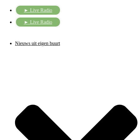
Ga
► Live Radio
naar
de
inhoud
► Live Radio
Nieuws uit eigen buurt