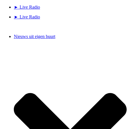
Ga
► Live Radio
naar
► Live Radio
de
inhoud
Nieuws uit eigen buurt