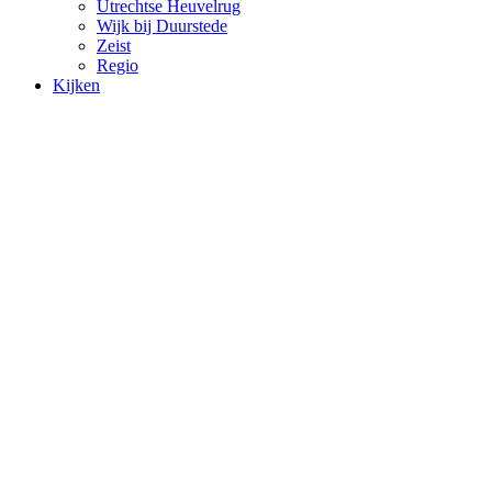
Utrechtse Heuvelrug
Wijk bij Duurstede
Zeist
Regio
Kijken