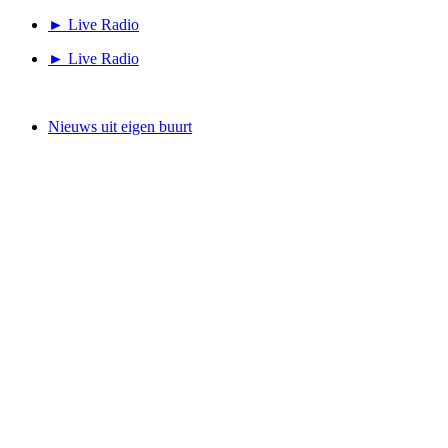
Ga
► Live Radio
naar
► Live Radio
de
inhoud
Nieuws uit eigen buurt