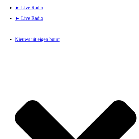
Ga
► Live Radio
naar
► Live Radio
de
inhoud
Nieuws uit eigen buurt