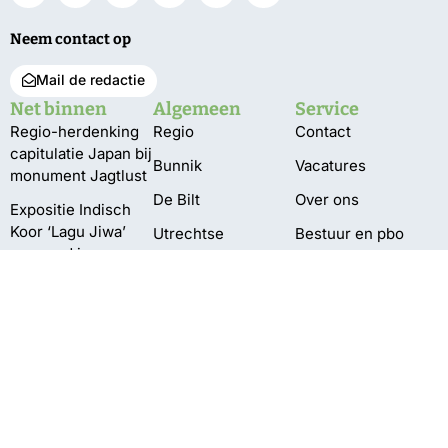
Neem contact op
Mail de redactie
Net binnen
Algemeen
Service
Regio-herdenking
Regio
Contact
capitulatie Japan bij
Bunnik
Vacatures
monument Jagtlust
De Bilt
Over ons
Expositie Indisch
Koor ‘Lagu Jiwa’
Utrechtse
Bestuur en pbo
geopend in
Heuvelrug
Klachten
gemeentehuis
Wijk bij Duurstede
Privacy
350 jaar
Zeist
tabaksgeschiedenis
in Amerongen
VIDEO
Pompen verplaatst
vanwege te lage