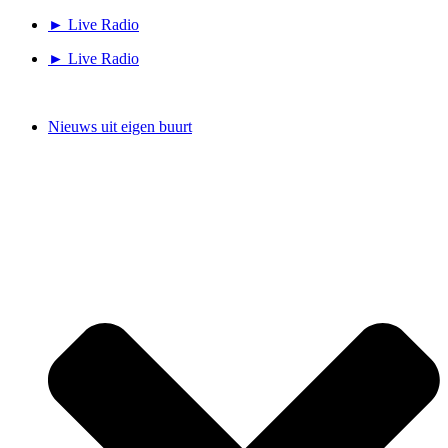
Ga
► Live Radio
naar
► Live Radio
de
inhoud
Nieuws uit eigen buurt