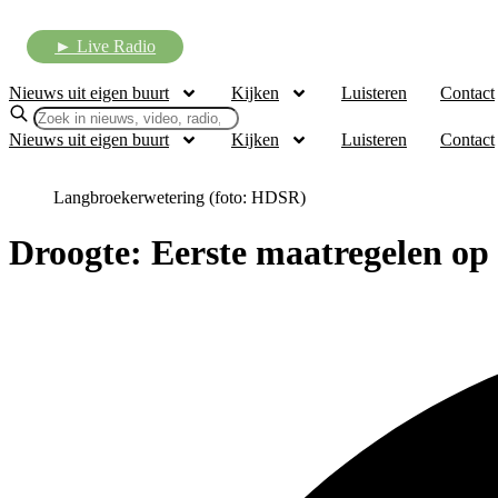
Ga
naar
► Live Radio
de
inhoud
Nieuws uit eigen buurt
Kijken
Luisteren
Contact
Nieuws uit eigen buurt
Kijken
Luisteren
Contact
Langbroekerwetering (foto: HDSR)
Droogte: Eerste maatregelen op