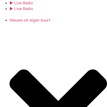
Ga
► Live Radio
naar
► Live Radio
de
inhoud
Nieuws uit eigen buurt