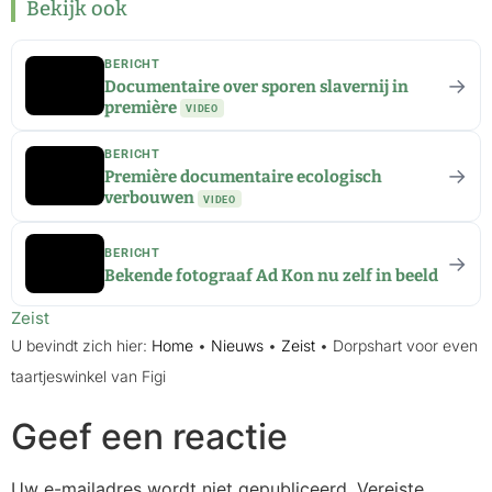
Bekijk ook
BERICHT
→
Documentaire over sporen slavernij in
première
VIDEO
BERICHT
→
Première documentaire ecologisch
verbouwen
VIDEO
BERICHT
→
Bekende fotograaf Ad Kon nu zelf in beeld
Zeist
U bevindt zich hier:
Home
•
Nieuws
•
Zeist
•
Dorpshart voor even
taartjeswinkel van Figi
Geef een reactie
Uw e-mailadres wordt niet gepubliceerd.
Vereiste