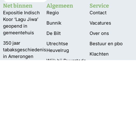
Net binnen
Algemeen
Service
Expositie Indisch
Regio
Contact
Koor ‘Lagu Jiwa’
Bunnik
Vacatures
geopend in
gemeentehuis
De Bilt
Over ons
350 jaar
Utrechtse
Bestuur en pbo
tabaksgeschiedenis
Heuvelrug
Klachten
in Amerongen
Wijk bij Duurstede
Privacy
VIDEO
Zeist
Pompen verplaatst
vanwege te lage
waterstand
Delen Amelisweerd
afgesloten
vanwege vallende
takken