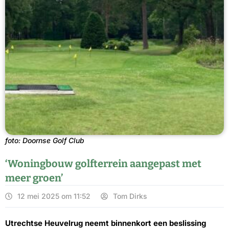
foto: Doornse Golf Club
‘Woningbouw golfterrein aangepast met
meer groen’
12 mei 2025 om 11:52
Tom Dirks
Utrechtse Heuvelrug neemt binnenkort een beslissing