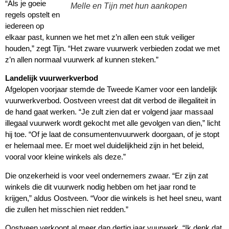
“Als je goeie
Melle en Tijn met hun aankopen
regels opstelt en
iedereen op
elkaar past, kunnen we het met z’n allen een stuk veiliger
houden,” zegt Tijn. “Het zware vuurwerk verbieden zodat we met
z’n allen normaal vuurwerk af kunnen steken.”
Landelijk vuurwerkverbod
Afgelopen voorjaar stemde de Tweede Kamer voor een landelijk
vuurwerkverbod. Oostveen vreest dat dit verbod de illegaliteit in
de hand gaat werken. “Je zult zien dat er volgend jaar massaal
illegaal vuurwerk wordt gekocht met alle gevolgen van dien,” licht
hij toe. “Of je laat de consumentenvuurwerk doorgaan, of je stopt
er helemaal mee. Er moet wel duidelijkheid zijn in het beleid,
vooral voor kleine winkels als deze.”
Die onzekerheid is voor veel ondernemers zwaar. “Er zijn zat
winkels die dit vuurwerk nodig hebben om het jaar rond te
krijgen,” aldus Oostveen. “Voor die winkels is het heel sneu, want
die zullen het misschien niet redden.”
Oostveen verkoopt al meer dan dertig jaar vuurwerk. “Ik denk dat