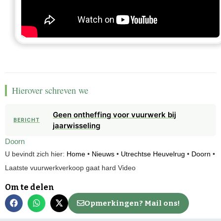
Hierover schreven we
Geen ontheffing voor vuurwerk bij
BERICHT
jaarwisseling
Doorn
U bevindt zich hier:
Home
•
Nieuws
•
Utrechtse Heuvelrug
•
Doorn
•
Laatste vuurwerkverkoop gaat hard Video
Om te delen
Opmerkingen? Mail ons!