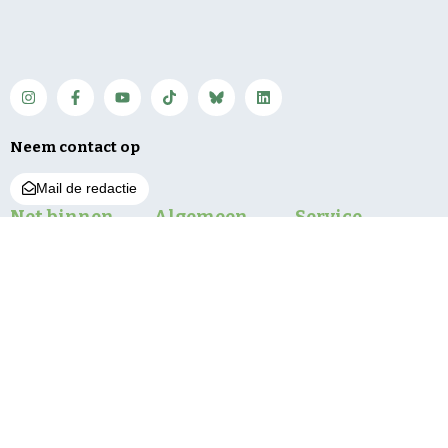
Neem contact op
Mail de redactie
Net binnen
Algemeen
Service
Delen Amelisweerd
Regio
Contact
afgesloten vanwege
Bunnik
Vacatures
vallende takken
De Bilt
Over ons
Meting: ‘Gescheiden
inzameling PMD kan
Utrechtse Heuvelrug
Bestuur en pbo
beter’
Wijk bij Duurstede
Klachten
‘Grotere
Zeist
Privacy
natuurgebieden beter
bestand tegen