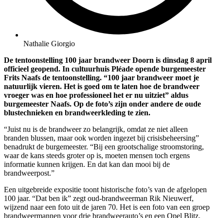
Nathalie Giorgio
De tentoonstelling 100 jaar brandweer Doorn is dinsdag 8 april
officieel geopend. In cultuurhuis Pléade opende burgemeester
Frits Naafs de tentoonstelling. “100 jaar brandweer moet je
natuurlijk vieren. Het is goed om te laten hoe de brandweer
vroeger was en hoe professioneel het er nu uitziet” aldus
burgemeester Naafs. Op de foto’s zijn onder andere de oude
blustechnieken en brandweerkleding te zien.
“Juist nu is de brandweer zo belangrijk, omdat ze niet alleen
branden blussen, maar ook worden ingezet bij crisisbeheersing”
benadrukt de burgemeester. “Bij een grootschalige stroomstoring,
waar de kans steeds groter op is, moeten mensen toch ergens
informatie kunnen krijgen. En dat kan dan mooi bij de
brandweerpost.”
Een uitgebreide expositie toont historische foto’s van de afgelopen
100 jaar. “Dat ben ik” zegt oud-brandweerman Rik Nieuwerf,
wijzend naar een foto uit de jaren 70. Het is een foto van een groep
brandweermannen voor drie brandweerauto’s en een Opel Blitz.