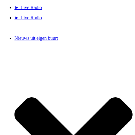
Ga
► Live Radio
naar
► Live Radio
de
inhoud
Nieuws uit eigen buurt