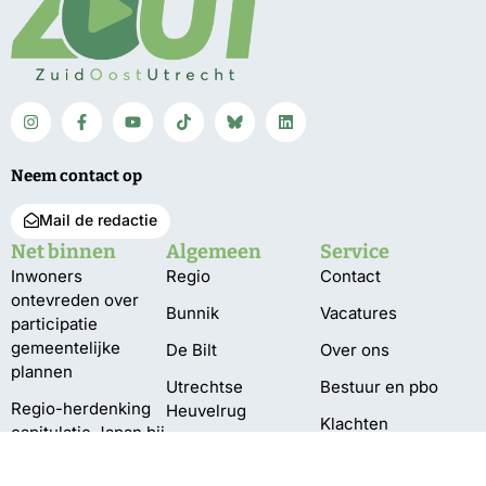
Neem contact op
Mail de redactie
Net binnen
Algemeen
Service
Inwoners
Regio
Contact
ontevreden over
Bunnik
Vacatures
participatie
gemeentelijke
De Bilt
Over ons
plannen
Utrechtse
Bestuur en pbo
Regio-herdenking
Heuvelrug
Klachten
capitulatie Japan bij
Wijk bij Duurstede
monument Jagtlust
Privacy
Zeist