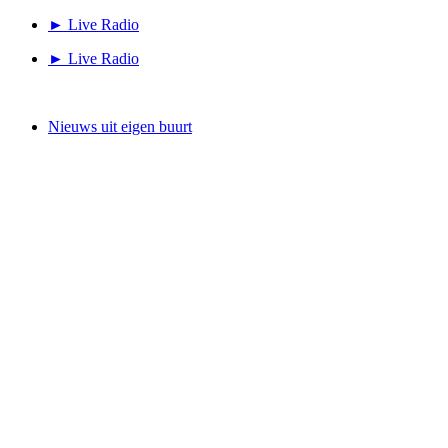
Ga
► Live Radio
naar
► Live Radio
de
inhoud
Nieuws uit eigen buurt