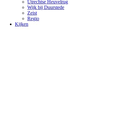
Utrechtse Heuvelrug
Wijk bij Duurstede
Zeist
Regio
Kijken