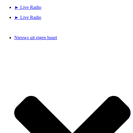
Ga
► Live Radio
naar
► Live Radio
de
inhoud
Nieuws uit eigen buurt