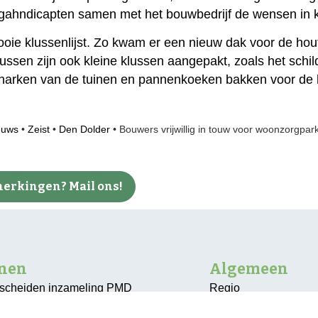
 gahndicapten samen met het bouwbedrijf de wensen in k
mooie klussenlijst. Zo kwam er een nieuw dak voor de ho
ssen zijn ook kleine klussen aangepakt, zoals het schi
arken van de tuinen en pannenkoeken bakken voor de
euws
•
Zeist
•
Den Dolder
•
Bouwers vrijwillig in touw voor woonzorgpar
erkingen? Mail ons!
nnen
Algemeen
escheiden inzameling PMD
Regio
Bunnik