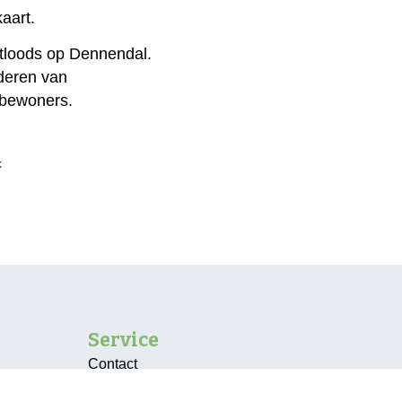
aart.
utloods op Dennendal.
lderen van
 bewoners.
k
Service
Contact
Vacatures