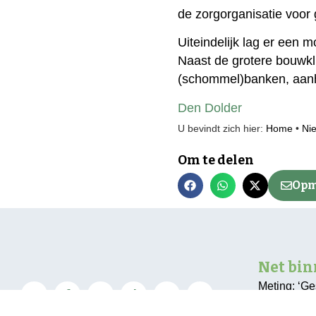
de zorgorganisatie voor
Uiteindelijk lag er een 
Naast de grotere bouwklu
(schommel)banken, aanh
Den Dolder
U bevindt zich hier:
Home
•
Ni
Om te delen
Opm
Net bi
Meting: ‘G
kan beter’